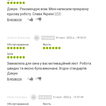
Дякую . Рекомендую всім. Мені написали прекрасну
курсову роботу. Слава Україні 🇺🇦
3
0
Відповісти
Любов Філатова
Новачок
8 серп. 2022 р., 18:59:31
Обслуговування
Якість
Ціна
Замовляла для сина у вас мотиваційний лист. Робота
швидко та якісно була виконана. Згідно стандартів.
Дякую
3
0
Відповісти
Юлія Олегівна
Новачок
9 серп. 2022 р., 15:47:44
Обслуговування
Якість