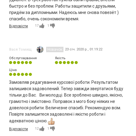
быстро и без проблем. Работы защитили с друзьями,
придём за дипломными. Надеюсь мне снова повезёт )
спасибо, очень сэкономили время.
17
1
Відповісти
Вася Томищ
Новачок
23 січ. 2020 р., 01:19:22
Обслуговування
Якість
Ціна
Замовляв редагування курсової роботи. Результатом
залишився задоволений. Тепер завжди звертатися буду
тільки до Вас. Ви молодці. Все зроблено швидко, якісно,
грамотно і змістовно. Поправок з мого боку ніяких не
довелося робити. Величезне спасибі. Рекомендую всім.
Повірте залишитеся задоволені і якістю роботи і
адекватною ціною.
12
1
Відповісти