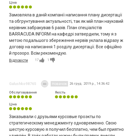
Ціна
Замовляла в даній компанії написання плану дисертації
та обгрунтування актуальності, так як мій план науковий
керівник забракував 6 разів. План спеціалістів
BARRACUDA INFORM на кафедрі затвердили, тому я з
метою подальшого збереження нервів уклала відразу ж
договір на написання 1 розділу дисертації. Все офіційно
й прозоро. Всім рекомендую.
17
1
Відповісти
Galushko98765
Новачок
26 груд. 2019 р., 14:36:42
Обслуговування
Якість
Ціна
Заказывали с друзьями курсовые проэкты по
стратегическому менеджменту одновременно. Свою
шестую курсовую я получил бесплатно, чем был приятно
удивлён. В трёх работах нужны были правки, внесли