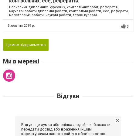
контрольних, есе, рефератів.
Написання дипломних, курсових, контрольних робіт, рефератів,
наукової роботи дипломні роботи, контрольні роботи, есе, реферати,
магістерські роботи, наукові роботи, готові курсові...
3 жовтня 2019 р.
3
Це моє підприємство
Ми в мережі
Відгуки
Відгук - це думка або оцінка людей, які бажають
передати досвід або враження іншим
користувачам нашого сайту з обов'язковою