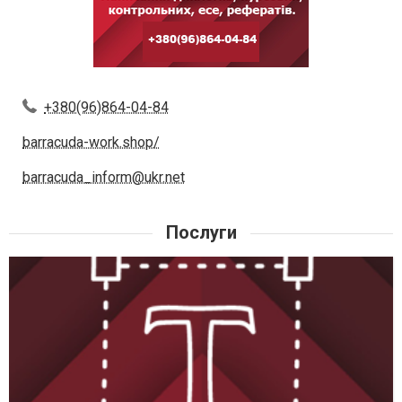
+380(96)864-04-84
barracuda-work.shop/
barracuda_inform@ukr.net
Послуги