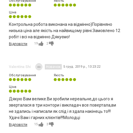
Обслуговування
Якість
Ціна
Контрольна робота виконана на відмінно)Порівняно
низька ціна але якість на найвищому рівні.Замовлено 12
робіт і всі на відмінно.Дякуємо!
19
2
Відповісти
Valentina Shi
Новачок
5 груд. 2019 р., 13:23:22
Обслуговування
Якість
Ціна
Дякую Вам велике.Ви зробили нереальне,до цього я
зверталася в три контори і викладач все повертала,ви
не здались і написали як слід і я здала накінець то!!!
Удачі Вам і гарних клієнтів!!!Молодці
15
3
Відповісти