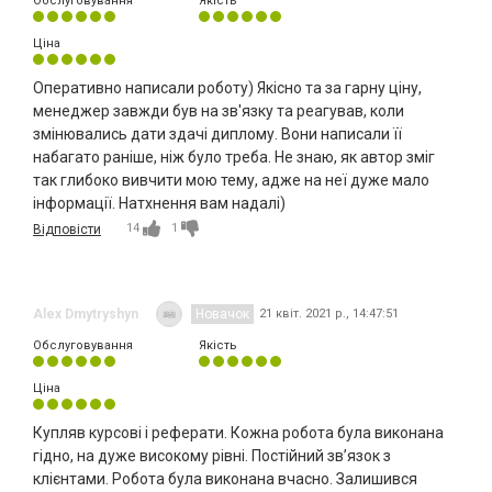
Обслуговування
Якість
Ціна
Оперативно написали роботу) Якісно та за гарну ціну,
менеджер завжди був на зв'язку та реагував, коли
змінювались дати здачі диплому. Вони написали її
набагато раніше, ніж було треба. Не знаю, як автор зміг
так глибоко вивчити мою тему, адже на неї дуже мало
інформації. Натхнення вам надалі)
14
1
Відповісти
Alex Dmytryshyn
Новачок
21 квіт. 2021 р., 14:47:51
Обслуговування
Якість
Ціна
Купляв курсові і реферати. Кожна робота була виконана
гідно, на дуже високому рівні. Постійний зв’язок з
клієнтами. Робота була виконана вчасно. Залишився