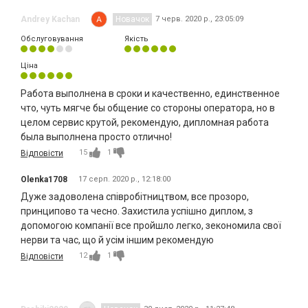
Andrey Kachan
Новачок
7 черв. 2020 р., 23:05:09
Обслуговування
Якість
Ціна
Работа выполнена в сроки и качественно, единственное
что, чуть мягче бы общение со стороны оператора, но в
целом сервис крутой, рекомендую, дипломная работа
была выполнена просто отлично!
15
1
Відповісти
Olenka1708
17 серп. 2020 р., 12:18:00
Дуже задоволена співробітництвом, все прозоро,
принципово та чесно. Захистила успішно диплом, з
допомогою компанії все пройшло легко, зекономила свої
нерви та час, що й усім іншим рекомендую
12
1
Відповісти