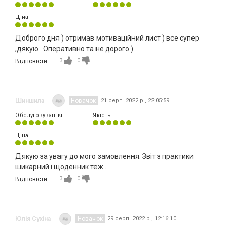
Ціна
Доброго дня ) отримав мотиваційний лист ) все супер
,дякую . Оперативно та не дорого )
3
0
Відповісти
Шиншила
Новачок
21 серп. 2022 р., 22:05:59
Обслуговування
Якість
Ціна
Дякую за увагу до мого замовлення. Звіт з практики
шикарний і щоденник теж .
3
0
Відповісти
Юлія Сухіна
Новачок
29 серп. 2022 р., 12:16:10