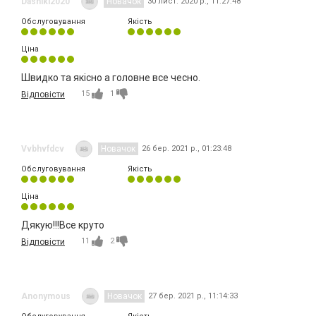
Dashiki2020
Новачок
30 лист. 2020 р., 11:27:48
Обслуговування
Якість
Ціна
Швидко та якісно а головне все чесно.
15
1
Відповісти
Vvbhvfdcv
Новачок
26 бер. 2021 р., 01:23:48
Обслуговування
Якість
Ціна
Дякую!!!Все круто
11
2
Відповісти
Anonymous
Новачок
27 бер. 2021 р., 11:14:33