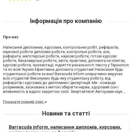
Інформація про компанію
Про нас
Написання дипломних, курсових, контрольних робіт, рефератів,
наукової роботи дипломні роботи, контрольні роботи, есе,
реферати, магістерські роботи, наукові роботи, готові курсові
роботи, бакалаврські роботи, звіти, практики, допомога на іспитах,
курсові роботи, презентації, підняття унікальності тексту у Тернополі
та по всій Україні Ефективна допомога студентам! Написання будь
студентської роботи за вас! Barracuda Inform оперативно виручає
всіх студентів! Виконуємо будь-яку студентську роботу, від
рефератів і курсових до дипломних і дисертацій. Ми - команда
розумників, заснована з метою зберегти нерви, здоровий сон і
впевненість в вдало закритою сесії. Звертайтеся! Авторами наук...
Показати повний опис
Новини та статті
Barracuda inform, написання дипломів, курсових,