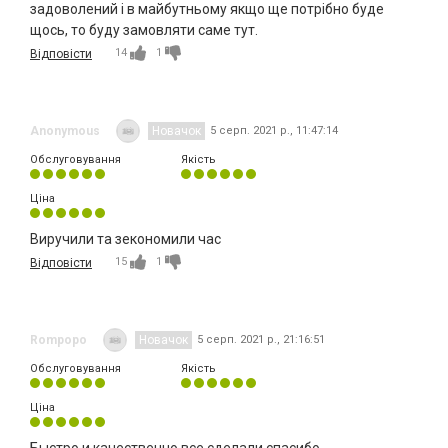
задоволений і в майбутньому якщо ще потрібно буде
щось, то буду замовляти саме тут.
14
1
Відповісти
Anonymous
Новачок
5 серп. 2021 р., 11:47:14
Обслуговування
Якість
Ціна
Виручили та зекономили час
15
1
Відповісти
Rompopo
Новачок
5 серп. 2021 р., 21:16:51
Обслуговування
Якість
Ціна
Быстро и качественно все сделали,спасибо.