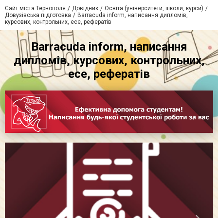
Сайт міста Тернополя
Довідник
Освіта (університети, школи, курси)
Довузівська підготовка
Barracuda inform, написання дипломів,
курсових, контрольних, есе, рефератів
Barracuda inform, написання
дипломів, курсових, контрольних,
есе, рефератів