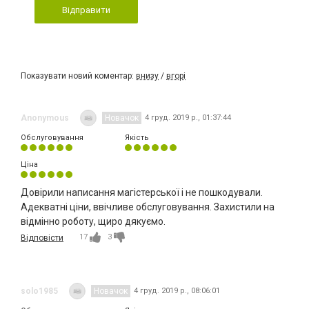
Відправити
Показувати новий коментар:
внизу
/
вгорі
Anonymous
Новачок
4 груд. 2019 р., 01:37:44
Обслуговування
Якість
Ціна
Довірили написання магістерської і не пошкодували.
Адекватні ціни, ввічливе обслуговування. Захистили на
відмінно роботу, щиро дякуємо.
17
3
Відповісти
solo1985
Новачок
4 груд. 2019 р., 08:06:01