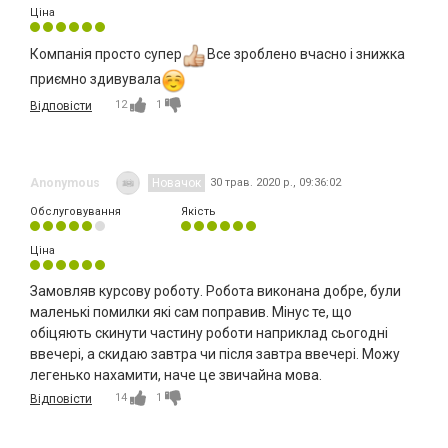
Ціна
Компанія просто супер
Все зроблено вчасно і знижка
приємно здивувала
12
1
Відповісти
Anonymous
Новачок
30 трав. 2020 р., 09:36:02
Обслуговування
Якість
Ціна
Замовляв курсову роботу. Робота виконана добре, були
маленькі помилки які сам поправив. Мінус те, що
обіцяють скинути частину роботи наприклад сьогодні
ввечері, а скидаю завтра чи після завтра ввечері. Можу
легенько нахамити, наче це звичайна мова.
14
1
Відповісти