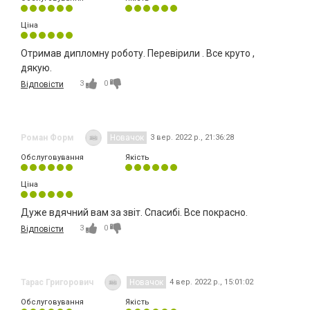
Ціна
Отримав дипломну роботу. Перевірили . Все круто ,
дякую.
3
0
Відповісти
Роман Форм
Новачок
3 вер. 2022 р., 21:36:28
Обслуговування
Якість
Ціна
Дуже вдячний вам за звіт. Спасибі. Все покрасно.
3
0
Відповісти
Тарас Григорович
Новачок
4 вер. 2022 р., 15:01:02
Обслуговування
Якість