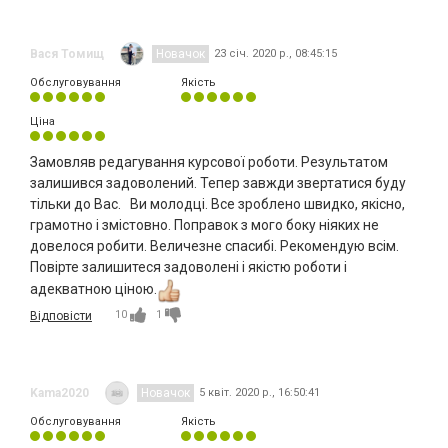
Вася Томищ
Новачок
23 січ. 2020 р., 08:45:15
Обслуговування
Якість
Ціна
Замовляв редагування курсової роботи. Результатом
залишився задоволений. Тепер завжди звертатися буду
тільки до Вас. Ви молодці. Все зроблено швидко, якісно,
грамотно і змістовно. Поправок з мого боку ніяких не
довелося робити. Величезне спасибі. Рекомендую всім.
Повірте залишитеся задоволені і якістю роботи і
адекватною ціною.
10
1
Відповісти
Kama2020
Новачок
5 квіт. 2020 р., 16:50:41
Обслуговування
Якість