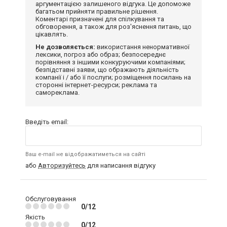
аргументацією залишеного відгука. Це допоможе
багатьом прийняти правильне рішення.
Коментарі призначені для спілкування та
обговорення, а також для роз'яснення питань, що
цікавлять.
Не дозволяється:
використання ненормативної
лексики, погроз або образ; безпосереднє
порівняння з іншими конкуруючими компаніями;
безпідставні заяви, що ображають діяльність
компанії і / або її послуги; розміщення посилань на
сторонні інтернет-ресурси; реклама та
самореклама.
Введіть email:
Ваш e-mail не відображатиметься на сайті
або
Авторизуйтесь
для написання відгуку
Обслуговування
0/12
Якість
0/12