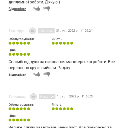
дипломної роботи. Дякую )
0
0
Відповісти
Том Круз
Новачок
31 лип. 2022 р., 11:29:24
Обслуговування
Якість
Ціна
Спасибі від душі за виконання магістерської роботи. Все
нереально круто вийшли. Раджу .
0
0
Відповісти
Танюшкаа
Новачок
1 серп. 2022 р., 11:55:24
Обслуговування
Якість
Ціна
Велике дякую за мотиваційний лист. Все прекрасно та