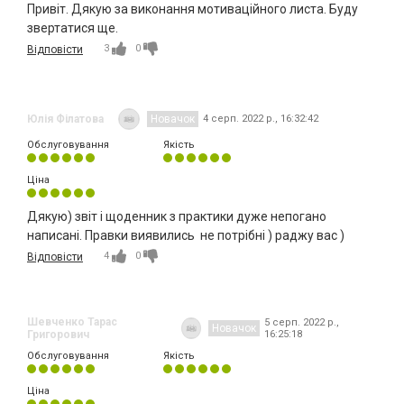
Привіт. Дякую за виконання мотиваційного листа. Буду
звертатися ще.
3
0
Відповісти
Юлія Філатова
Новачок
4 серп. 2022 р., 16:32:42
Обслуговування
Якість
Ціна
Дякую) звіт і щоденник з практики дуже непогано
написані. Правки виявились не потрібні ) раджу вас )
4
0
Відповісти
Шевченко Тарас
5 серп. 2022 р.,
Новачок
Григорович
16:25:18
Обслуговування
Якість
Ціна