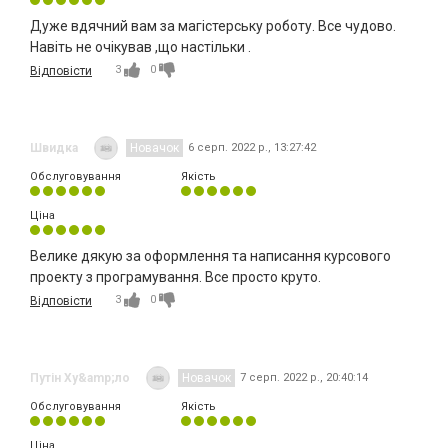
Дуже вдячний вам за магістерську роботу. Все чудово.
Навіть не очікував ,що настільки .
3
0
Відповісти
Швидка
Новачок
6 серп. 2022 р., 13:27:42
Обслуговування
Якість
Ціна
Велике дякую за оформлення та написання курсового
проекту з програмування. Все просто круто.
3
0
Відповісти
Путін Ху&amp;ло
Новачок
7 серп. 2022 р., 20:40:14
Обслуговування
Якість
Ціна