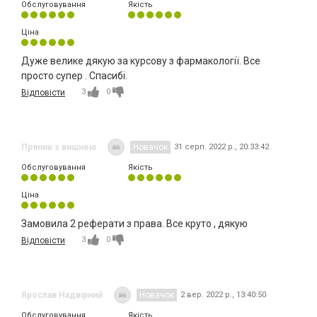
Обслуговування
Якість
Ціна
Дуже велике дякую за курсову з фармакології. Все
просто супер . Спасибі.
3
0
Відповісти
Пряник з вишнею
Новачок
31 серп. 2022 р., 20:33:42
Обслуговування
Якість
Ціна
Замовила 2 реферати з права. Все круто , дякую
3
0
Відповісти
Ярослав Надвірний
Новачок
2 вер. 2022 р., 13:40:50
Обслуговування
Якість