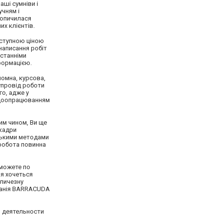
аші сумніви і
учням і
акопичилася
их клієнтів.
оступною ціною
написання робіт
останніми
нформацією.
ломна, курсова,
упровід роботи
го, адже у
х доопрацюванням
им чином, Ви ще
 кадри
рськими методами
 робота повинна
 можете по
ня хочеться
еличезну
мпанія BARRACUDA
й деятельности