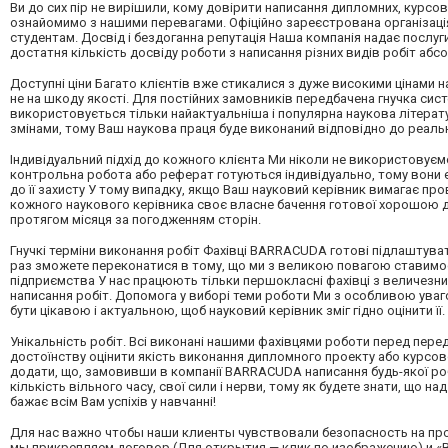
Ви до сих пір не вирішили, кому довірити написання дипломних, курсов
ознайомимо з нашими перевагами. Офіційно зареєстрована організація У
студентам. Досвід і бездоганна репутація Наша компанія надає послуги
достатня кількість досвіду роботи з написання різних видів робіт абс
Доступні ціни Багато клієнтів вже стикалися з дуже високими цінами 
не на шкоду якості. Для постійних замовників передбачена гнучка сис
використовується тільки найактуальніша і популярна наукова літерату
змінами, тому Ваш наукова праця буде виконаний відповідно до реальн
Індивідуальний підхід до кожного клієнта Ми ніколи не використовуєм
контрольна робота або реферат готуються індивідуально, тому вони 
до її захисту У тому випадку, якщо Ваш науковий керівник вимагає про
кожного наукового керівника своє власне бачення готової хорошою 
протягом місяця за погодженням сторін.
Гнучкі терміни виконання робіт Фахівці BARRACUDA готові підлаштува
раз зможете переконатися в тому, що ми з великою повагою ставимос
підприємства У нас працюють тільки першокласні фахівці з величезн
написання робіт. Допомога у виборі теми роботи Ми з особливою ува
бути цікавою і актуальною, щоб науковий керівник зміг гідно оцінити її.
Унікальність робіт. Всі виконані нашими фахівцями роботи перед пере
достоїнству оцінити якість виконання дипломного проекту або курсової
додати, що, замовивши в компанії BARRACUDA написання будь-якої роб
кількість вільного часу, свої сили і нерви, тому як будете знати, 
бажає всім Вам успіхів у навчанні!
Для нас важно чтобы наши клиенты чувствовали безопасность на пр
мы прикрепляем договор (Для открытия — клик по изображению) и «Ви