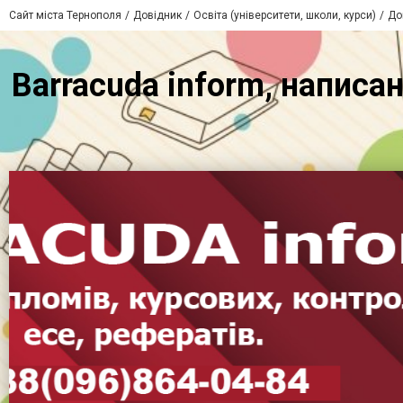
Сайт міста Тернополя
Довідник
Освіта (університети, школи, курси)
До
Barracuda inform, написа