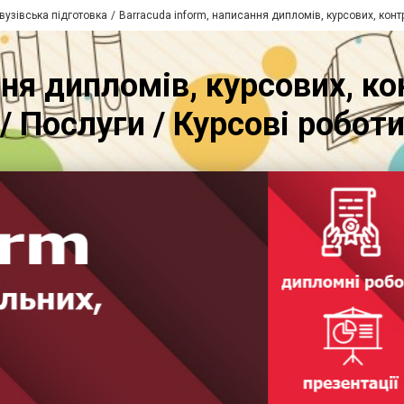
вузівська підготовка
Barracuda inform, написання дипломів, курсових, конт
ння дипломів, курсових, ко
/ Послуги / Курсові робот