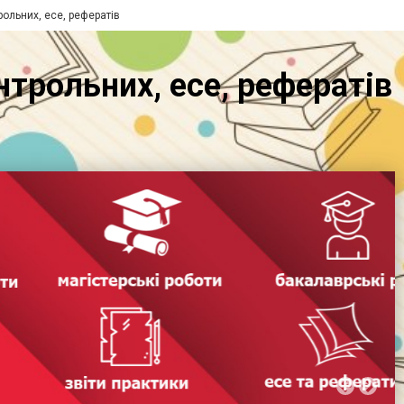
рольних, есе, рефератів
нтрольних, есе, рефератів
и