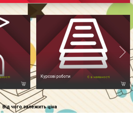
Курсові роботи
вності
Є в наявності
Від чого залежить ціна