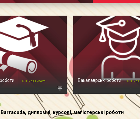
 роботи
Бакалаврські роботи
Є в наявності
Є в ная
Barracuda, дипломні, курсові, магістерські роботи