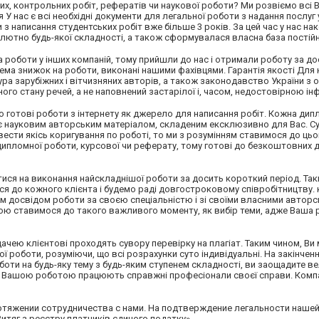
их, контрольних робіт, рефератів чи наукової роботи? Ми розвіємо всі В
 нас є всі необхідні документи для легальної роботи з надання послуг 
 з написання студентських робіт вже більше 3 років. За цей час у нас н
олютно будь-якої складності, а також сформувалася власна база постійн
на роботи у інших компаній, тому прийшли до нас і отримали роботу за д
тема знижок на роботи, виконані нашими фахівцями. Гарантія якості Для 
ра зарубіжних і вітчизняних авторів, а також законодавство України з 
ого стану речей, а не наповнений застарілої і, часом, недостовірною і
о готові роботи з інтернету як джерело для написання робіт. Кожна дип
є науковим авторським матеріалом, складеним ексклюзивно для Вас. С
вести якісь коригування по роботі, то ми з розумінням ставимося до цьо
дипломної роботи, курсової чи реферату, тому готові до безкоштовни
тися на виконання найскладнішої роботи за досить короткий період. Так
я до кожного клієнта і будемо раді довгостроковому співробітництву.
им досвідом роботи за своєю спеціальністю і зі своїми власними авто
гою ставимося до такого важливого моменту, як вибір теми, адже Ваша
дачею клієнтові проходять сувору перевірку на плагіат. Таким чином, Ви
 роботи, розуміючи, що всі розрахунки суто індивідуальні. На закінчен
оти на будь-яку тему з будь-яким ступенем складності, ви заощадите в
що над Вашою роботою працюють справжні професіонали своєї справи. Ко
отяжении сотрудничества с нами. На подтверждение легальности наше
тяг з реєстру платників єдиного податку»