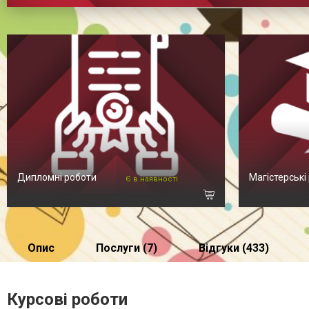
Дипломні роботи
Магістерські
Є в наявності
Опис
Послуги (7)
Відгуки (433)
Курсові роботи