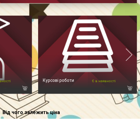
Курсові роботи
вності
Є в наявності
Від чого залежить ціна