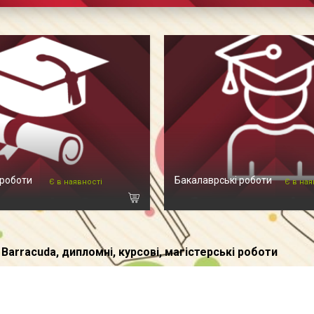
 роботи
Бакалаврські роботи
Є в наявності
Є в ная
Barracuda, дипломні, курсові, магістерські роботи