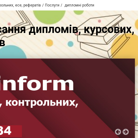
рольних, есе, рефератів
Послуги
дипломні роботи
сання дипломів, курсових,
в