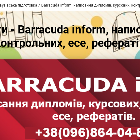
вузівська підготовка
Barracuda inform, написання дипломів, курсових, конт
и - Barracuda inform, напи
контрольних, есе, рефераті